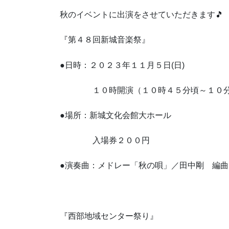
秋のイベントに出演をさせていただきます🎵
『第４８回新城音楽祭』
●日時：２０２３年１１月５日(日)
１０時開演（１０時４５分頃～１０分
●場所：新城文化会館大ホール
入場券２００円
●演奏曲：メドレー「秋の唄」／田中剛 編曲
『西部地域センター祭り』