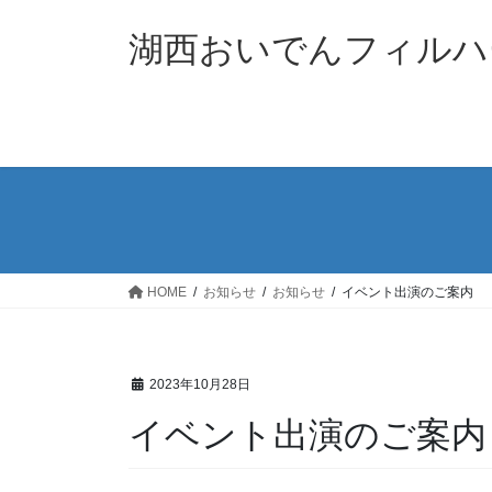
コ
ナ
ン
ビ
湖西おいでんフィルハ
テ
ゲ
ン
ー
ツ
シ
へ
ョ
ス
ン
キ
に
ッ
移
プ
動
HOME
お知らせ
お知らせ
イベント出演のご案内
2023年10月28日
イベント出演のご案内