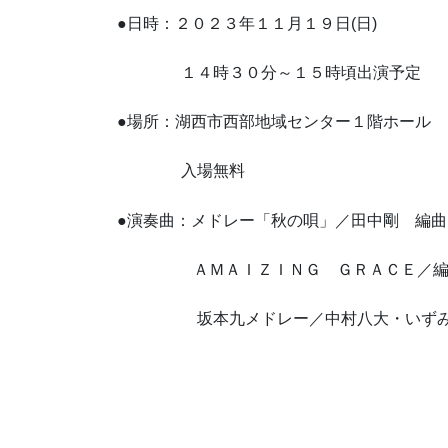
●日時：２０２３年１１月１９日(日)
１４時３０分～１５時頃出演予定
●場所：湖西市西部地域センター１階ホール
入場無料
●演奏曲：メドレー「秋の唄」／田中剛 編曲
ＡＭＡＩＺＩＮＧ ＧＲＡＣＥ／編曲
坂本九メドレー／中村八大・いずみ