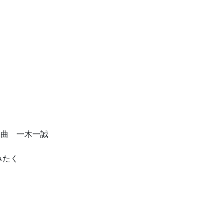
 一木一誠
たく